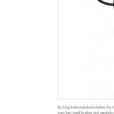
En 5 kg karbondioksid-slokker fra H
men kan også brukes ved væskebra