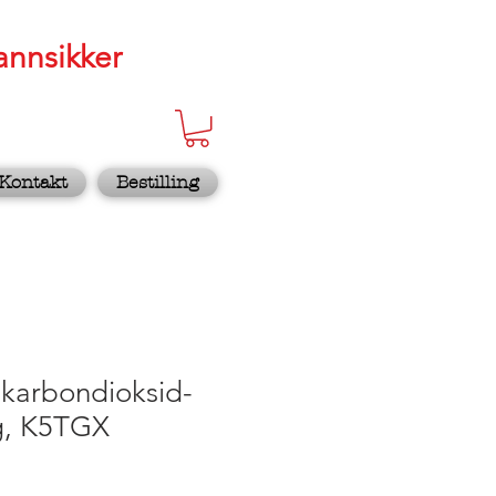
annsikker
Kontakt
Bestilling
karbondioksid-
kg, K5TGX